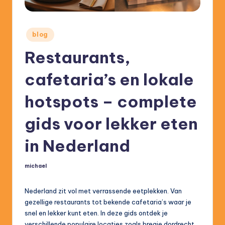
.
b
Posted
blog
e
in
Restaurants,
cafetaria’s en lokale
hotspots – complete
gids voor lekker eten
in Nederland
michael
Posted
by
Nederland zit vol met verrassende eetplekken. Van
gezellige restaurants tot bekende cafetaria’s waar je
snel en lekker kunt eten. In deze gids ontdek je
verschillende populaire locaties zoals bregje dordrecht,