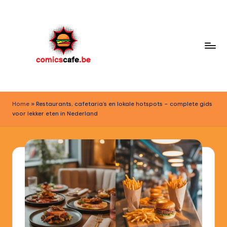
Skip
to
content
c
o
Home
»
Restaurants, cafetaria’s en lokale hotspots – complete gids
voor lekker eten in Nederland
m
ic
s
c
a
f
e