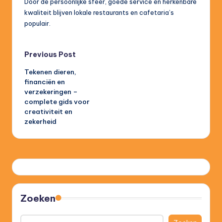
Door de persoonlijke sfeer, goede service en herkenbare
kwaliteit blijven lokale restaurants en cafetaria’s
populair.
Post
Previous Post
Tekenen dieren,
navigation
financiën en
verzekeringen –
complete gids voor
creativiteit en
zekerheid
Zoeken