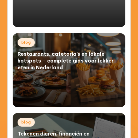
Posted
blog
in
Restaurants, cafetaria’s en lokale
hotspots – complete gids voor lekker
eten in Nederland
Posted
blog
in
Tekenen dieren, financiën en