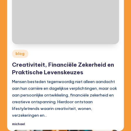
Posted
blog
in
Creativiteit, Financiële Zekerheid en
Praktische Levenskeuzes
Mensen besteden tegenwoordig niet alleen aandacht
aan hun carrière en dagelijkse verplichtingen, maar ook
aan persoonlijke ontwikkeling, financiële zekerheid en
creatieve ontspanning. Hierdoor ontstaan
lifestyletrends waarin creativiteit, wonen,
verzekeringen en…
michael
Posted
by