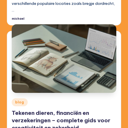
verschillende populaire locaties zoals bregje dordrecht,
…
michael
Posted
by
Posted
blog
in
Tekenen dieren, financiën en
verzekeringen – complete gids voor
creativiteit en zekerheid