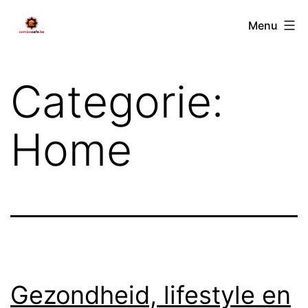
Spring
comicscafe.be
Menu
naar
de
inhoud
Categorie:
Home
Gezondheid, lifestyle en