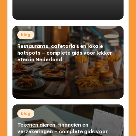
Posted
blog
in
Restaurants, cafetaria’s en lokale
hotspots – complete gids voor lekker
eten in Nederland
Posted
blog
in
Tekenen dieren, financiën en
verzekeringen – complete gids voor