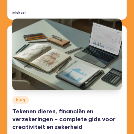
…
michael
Posted
by
Posted
blog
in
Tekenen dieren, financiën en
verzekeringen – complete gids voor
creativiteit en zekerheid